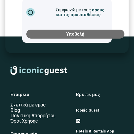
Συμφωνώ με τους
όρους
radio_button_unchecked
και τις προϋποθέσεις
Υποβολή
Εταιρεία
Βρείτε μας
Σχετικά με εμάς
Blog
Iconic Guest
Πολιτική Απορρήτου
Όροι Χρήσης
Hotels & Rentals App
Επικοινωνία