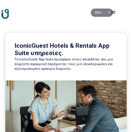
se
menu
expand_more
Ελ
e
IconicGuest Hotels & Rentals App
Suite υπηρεσίες.
Το IconicGuest App Suite προσφέρει στους επισκέπτες σας μια
εύχρηστη εφαρμογή παρέχοντας τους μια ολοκληρωμένη και
εξατομικευμένη εμπειρία διαμονής.